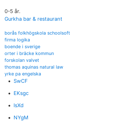
0-5 år.
Gurkha bar & restaurant
borås folkhögskola schoolsoft
firma logika
boende i sverige
orter i bräcke kommun
forskolan valvet
thomas aquinas natural law
yrke pa engelska
SwCF
EKsgc
lsXd
NYgM