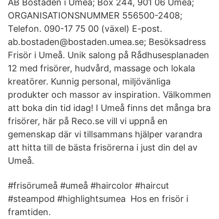
AB Bostaden i Umeå; Box 244, 901 06 Umeå;
ORGANISATIONSNUMMER 556500-2408;
Telefon. 090-17 75 00 (växel) E-post.
ab.bostaden@bostaden.umea.se; Besöksadress
Frisör i Umeå. Unik salong på Rådhusesplanaden
12 med frisörer, hudvård, massage och lokala
kreatörer. Kunnig personal, miljövänliga
produkter och massor av inspiration. Välkommen
att boka din tid idag! I Umeå finns det många bra
frisörer, här på Reco.se vill vi uppnå en
gemenskap där vi tillsammans hjälper varandra
att hitta till de bästa frisörerna i just din del av
Umeå.
#frisörumeå #umeå #haircolor #haircut
#steampod #highlightsumea Hos en frisör i
framtiden.