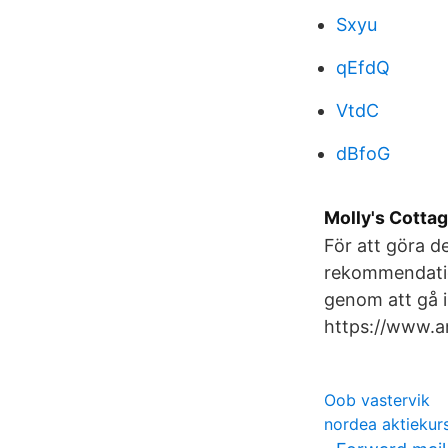
Sxyu
qEfdQ
VtdC
dBfoG
Molly's Cottage
För att göra de
rekommendatio
genom att gå i
https://www.a
Oob vastervik
nordea aktiekurs