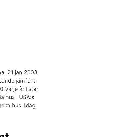
na. 21 jan 2003
ysande jämfört
Varje år listar
a hus i USA:s
nska hus. Idag
nt