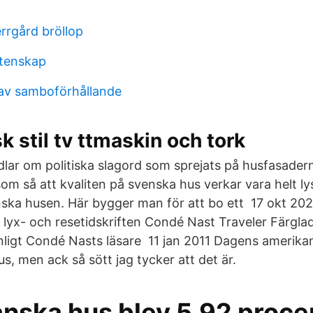
rrgård bröllop
etenskap
 av samboförhållande
 stil tv ttmaskin och tork
ndlar om politiska slagord som sprejats på husfasader
som så att kvaliten på svenska hus verkar vara helt l
ka husen. Här bygger man för att bo ett 17 okt 2020 
lyx- och resetidskriften Condé Nast Traveler Färglad
ligt Condé Nasts läsare 11 jan 2011 Dagens amerika
 hus, men ack så sött jag tycker att det är.
nska hus blev 5,92 proce