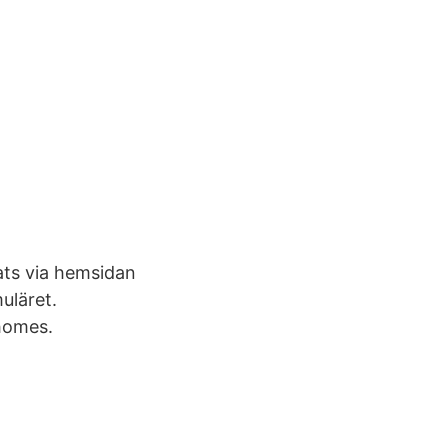
ts via hemsidan
uläret.
homes.