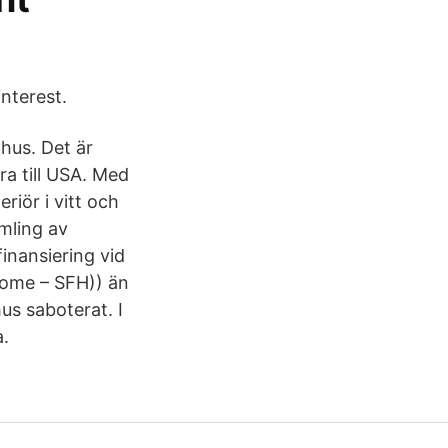
nterest.
hus. Det är
ra till USA. Med
iör i vitt och
mling av
finansiering vid
y home – SFH)) än
us saboterat. I
a.