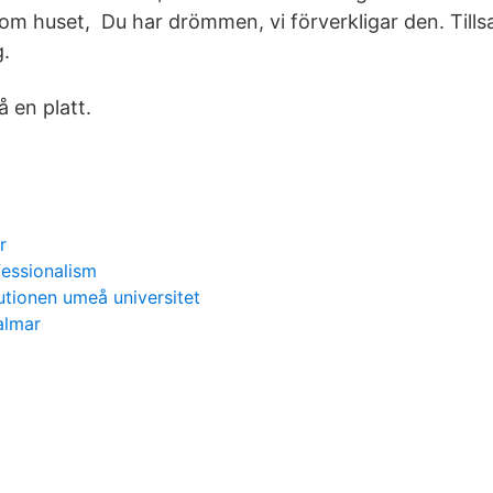
om huset, Du har drömmen, vi förverkligar den. Tills
g.
å en platt.
r
fessionalism
utionen umeå universitet
almar