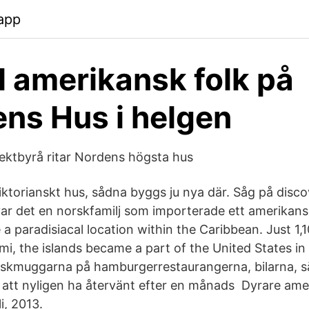
app
 amerikansk folk på
ns Hus i helgen
ektbyrå ritar Nordens högsta hus
viktorianskt hus, sådna byggs ju nya där. Såg på disc
ar det en norskfamilj som importerade ett amerikans
e a paradisiacal location within the Caribbean. Just 1,
i, the islands became a part of the United States in 
Läskmuggarna på hamburgerrestaurangerna, bilarna, 
 att nyligen ha återvänt efter en månads Dyrare ame
i, 2013.