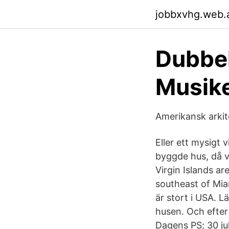
jobbxvhg.web.
Dubbel
Musike
Amerikansk arkit
Eller ett mysigt 
byggde hus, då v
Virgin Islands ar
southeast of Miam
är stort i USA. 
husen. Och efter
Dagens PS; 30 jul