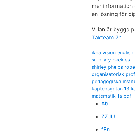
mer information 
en lösning för di
Villan är byggd p
Takteam 7h
ikea vision english
sir hilary beckles
shirley phelps rope
organisatorisk pro
pedagogiska instit
kaptensgatan 13 k
matematik 1a pdf
Ab
ZZJU
fEn