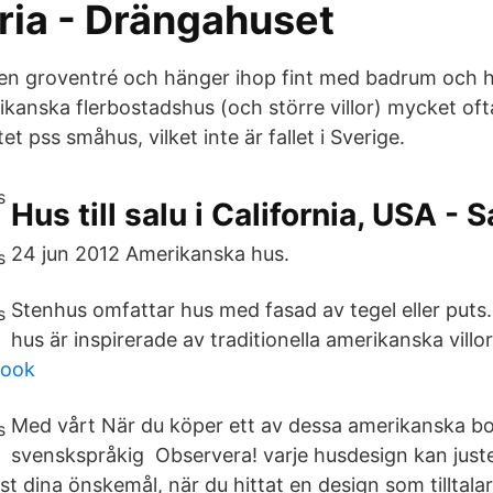
oria - Drängahuset
en groventré och hänger ihop fint med badrum och hal
kanska flerbostadshus (och större villor) mycket of
t pss småhus, vilket inte är fallet i Sverige.
Hus till salu i California, USA - S
24 jun 2012 Amerikanska hus.
Stenhus omfattar hus med fasad av tegel eller put
hus är inspirerade av traditionella amerikanska villor
book
Med vårt När du köper ett av dessa amerikanska bol
svenskspråkig Observera! varje husdesign kan just
st dina önskemål, när du hittat en design som tilltalar