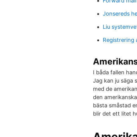
Forward mail
Jonsereds he
Liu systemv
Registrering
Amerikansk
I båda fallen ha
Jag kan ju säga 
med de amerikans
den amerikanska 
bästa småstad en
blir det ett litet
Amerika