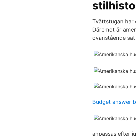
stilhist
Tvättstugan har 
Däremot är ameri
ovanstående sätte
Budget answer 
anpassas efter ju