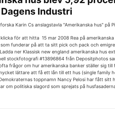
 Dagens Industri
forska Karin Cs anslagstavla "Amerikanska hus" på Pi
klicka för att hitta 15 mar 2008 Rea på amerikanska 
 som funderar på att ta sitt pick och pack och emigre
 Ladda ner Klassisk new england amerikanska hus exter
onell stockfotografi #13896864 från Depositphotos sa
 ofta frågor om hur amerikanska banker ställer sig till 
mycket lättare att få ett lån till ett hus (single famil
Demokraternas toppnamn Nancy Pelosi har fått sitt h
lar om politiska slagord som sprejats på husfasadern