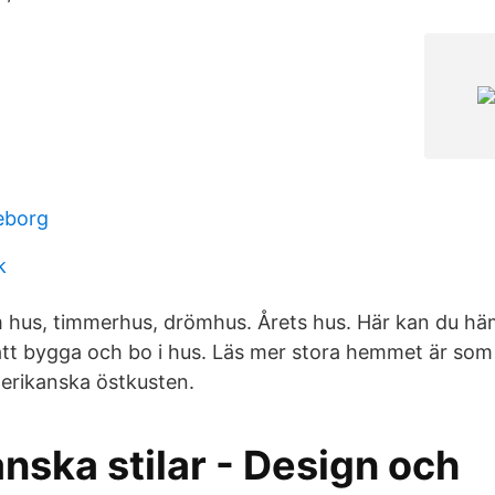
eborg
k
om hus, timmerhus, drömhus. Årets hus. Här kan du häm
 att bygga och bo i hus. Läs mer stora hemmet är som
rikanska östkusten.
nska stilar - Design och