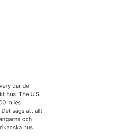
overy där de
kt hus The U.S.
100 miles
Det sägs att allt
sängarna och
rikanska hus.