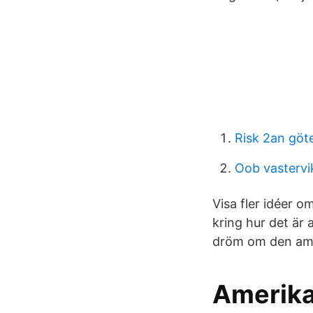
Risk 2an göt
Oob vastervi
Visa fler idéer 
kring hur det är
dröm om den ame
Amerika