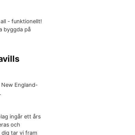
l - funktionellt!
ta byggda på
avills
s. New England-
.
ag ingår ett års
eras och
 dig tar vi fram